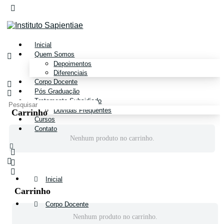
Alternar
painel
lateral
Inicial
Quem Somos
Depoimentos
Diferenciais
Corpo Docente
Pós Graduação
Tratamento Subsidiado
Pesquisar
Dúvidas Frequentes
Carrinho
por:
Cursos
Contato
Nenhum produto no carrinho.
Mais
opções
Inicial
Carrinho
Corpo Docente
Nenhum produto no carrinho.