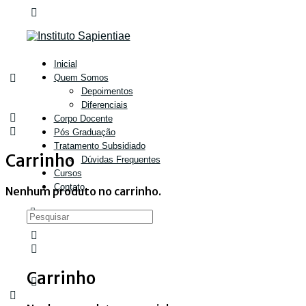
Inicial
Quem Somos
Depoimentos
Diferenciais
Corpo Docente
Pós Graduação
Tratamento Subsidiado
Carrinho
Dúvidas Frequentes
Cursos
Contato
Nenhum produto no carrinho.
Carrinho