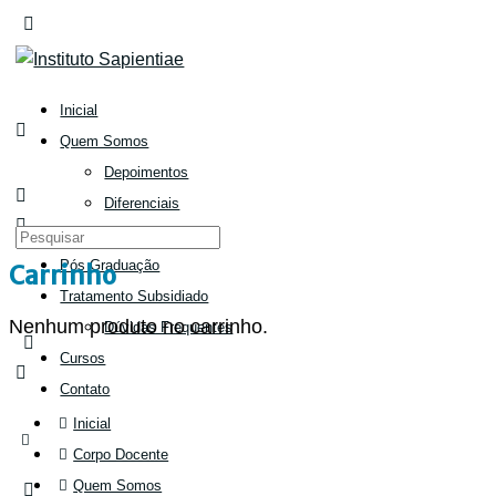
Inicial
Quem Somos
Depoimentos
Diferenciais
Corpo Docente
Pós Graduação
Carrinho
Tratamento Subsidiado
Nenhum produto no carrinho.
Dúvidas Frequentes
Cursos
Contato
Inicial
Corpo Docente
Quem Somos