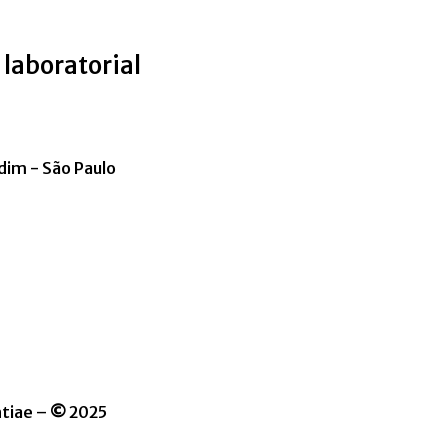
e laboratorial
dim - São Paulo
ntiae –
©️
2025