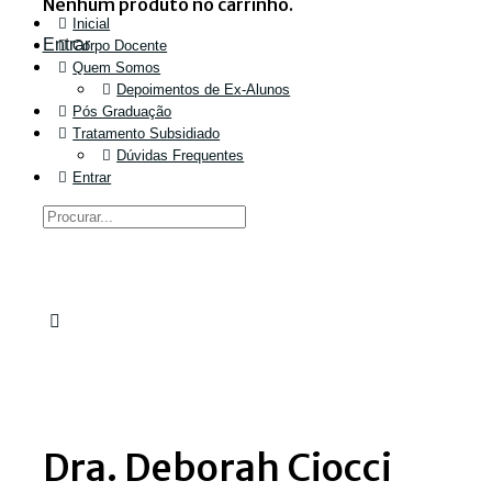
Nenhum produto no carrinho.
Inicial
Entrar
Corpo Docente
Quem Somos
Depoimentos de Ex-Alunos
Pós Graduação
Tratamento Subsidiado
Dúvidas Frequentes
Entrar
Dra. Deborah Ciocci