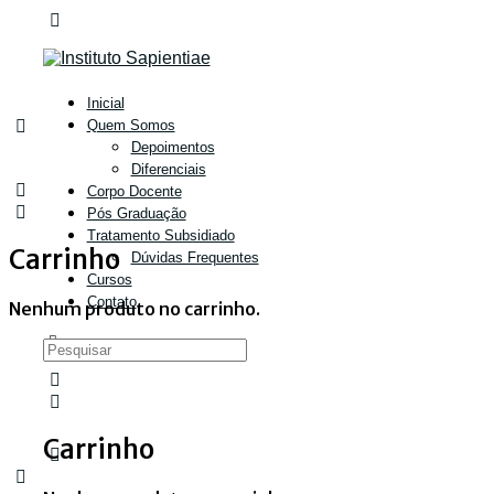
Inicial
Quem Somos
Depoimentos
Diferenciais
Corpo Docente
Pós Graduação
Tratamento Subsidiado
Carrinho
Dúvidas Frequentes
Cursos
Contato
Nenhum produto no carrinho.
Carrinho